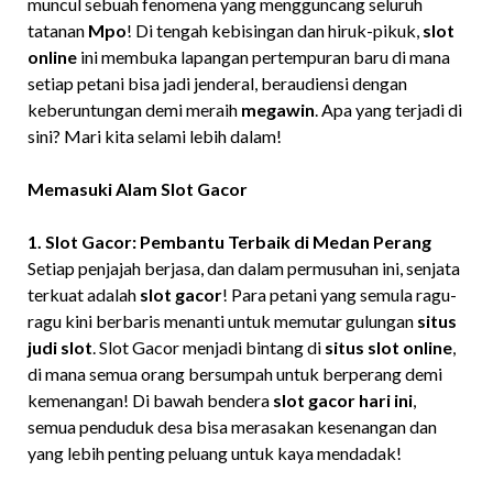
muncul sebuah fenomena yang mengguncang seluruh
tatanan
Mpo
! Di tengah kebisingan dan hiruk-pikuk,
slot
online
ini membuka lapangan pertempuran baru di mana
setiap petani bisa jadi jenderal, beraudiensi dengan
keberuntungan demi meraih
megawin
. Apa yang terjadi di
sini? Mari kita selami lebih dalam!
Memasuki Alam Slot Gacor
1. Slot Gacor: Pembantu Terbaik di Medan Perang
Setiap penjajah berjasa, dan dalam permusuhan ini, senjata
terkuat adalah
slot gacor
! Para petani yang semula ragu-
ragu kini berbaris menanti untuk memutar gulungan
situs
judi slot
. Slot Gacor menjadi bintang di
situs slot online
,
di mana semua orang bersumpah untuk berperang demi
kemenangan! Di bawah bendera
slot gacor hari ini
,
semua penduduk desa bisa merasakan kesenangan dan
yang lebih penting peluang untuk kaya mendadak!