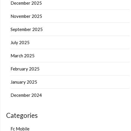
December 2025
November 2025
September 2025
July 2025
March 2025
February 2025
January 2025
December 2024
Categories
Fc Mobile